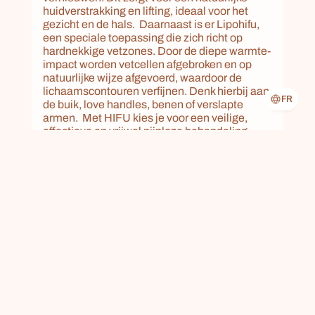
huidverstrakking en lifting, ideaal voor het 
gezicht en de hals.  Daarnaast is er Lipohifu, 
een speciale toepassing die zich richt op 
hardnekkige vetzones. Door de diepe warmte-
impact worden vetcellen afgebroken en op 
natuurlijke wijze afgevoerd, waardoor de 
lichaamscontouren verfijnen. Denk hierbij aan 
FR
de buik, love handles, benen of verslapte 
armen.  Met HIFU kies je voor een veilige, 
effectieve en vrijwel pijnloze behandeling – 
hét alternatief voor een chirurgische facelift of 
liposuctie.